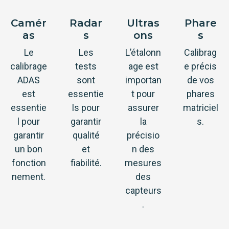
Camér
Radar
Ultras
Phare
as
s
ons
s
Le
Les
L’étalonn
Calibrag
calibrage
tests
age est
e précis
ADAS
sont
importan
de vos
est
essentie
t pour
phares
essentie
ls pour
assurer
matriciel
l pour
garantir
la
s.
garantir
qualité
précisio
un bon
et
n des
fonction
fiabilité.
mesures
nement.
des
capteurs
.